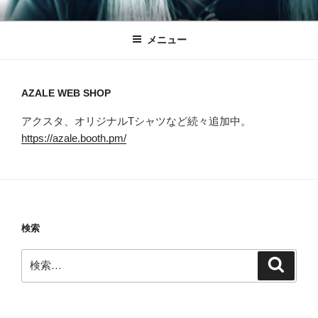
コ
AZALE OFFICIAL WEBSITE
ン
メニュー
テ
ン
ツ
へ
AZALE WEB SHOP
ス
アクスタ、オリジナルTシャツなど続々追加中。
キ
https://azale.booth.pm/
ッ
プ
検索
検
検
索
索: