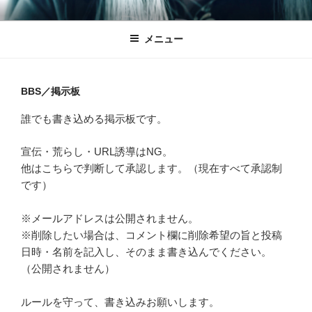
コ
AZALE OFFICIAL WEBSITE
ン
メニュー
テ
ン
ツ
へ
BBS／掲示板
ス
誰でも書き込める掲示板です。
キ
ッ
宣伝・荒らし・URL誘導はNG。
プ
他はこちらで判断して承認します。（現在すべて承認制
です）
※メールアドレスは公開されません。
※削除したい場合は、コメント欄に削除希望の旨と投稿
日時・名前を記入し、そのまま書き込んでください。
（公開されません）
ルールを守って、書き込みお願いします。